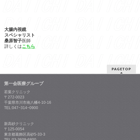
大腸内視鏡
スペシャリスト
桑原智子
医師
詳しくは
こちら
PAGETOP
第一会医療グループ
若葉クリニック
〒272-0023
千葉県市川市南八幡4-10-16
TEL:047−314−0900
新高砂クリニック
〒125-0054
東京都葛飾区高砂5-33-3
TEL:03-3609-6800