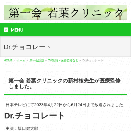
MENU
Dr.チョコレート
HOME
»
ホーム
»
第一会話題
»
TV出演・医療監修など
»
Dr.チョコレート
第一会 若葉クリニックの新村核先生が医療監修
しました。
日本テレビにて2023年4月22日から6月24日まで放送されました
Dr.チョコレート
主演：坂口健太郎