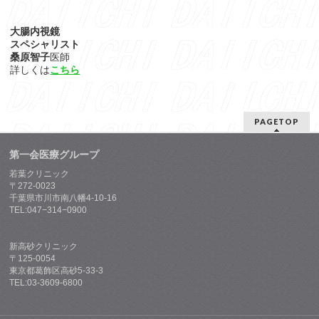
大腸内視鏡
スペシャリスト
桑原智子
医師
詳しくは
こちら
PAGETOP
第一会医療グループ
若葉クリニック
〒272-0023
千葉県市川市南八幡4-10-16
TEL:047−314−0900
新高砂クリニック
〒125-0054
東京都葛飾区高砂5-33-3
TEL:03-3609-6800