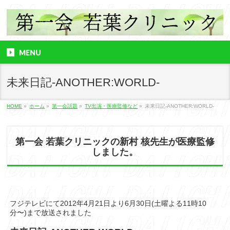
MENU
未来日記-ANOTHER:WORLD-
HOME
»
ホーム
»
第一会話題
»
TV出演・医療監修など
»
未来日記-ANOTHER:WORLD-
第一会 若葉クリニックの新村 核先生が医療監修
しました。
フジテレビにて2012年4月21日より6月30日(土曜よる11時10
分〜)まで放送されました