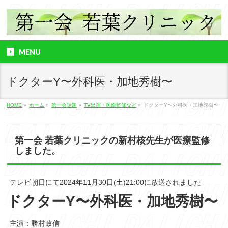
MENU
ドクターY〜外科医・加地秀樹〜
HOME
»
ホーム
»
第一会話題
»
TV出演・医療監修など
»
ドクターY〜外科医・加地秀樹〜
第一会 若葉クリニックの新村核先生が医療監修
しました。
テレビ朝日にて2024年11月30日(土)21:00に放送されました
ドクターY〜外科医・加地秀樹〜
主演：勝村政信