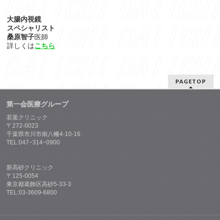
大腸内視鏡
スペシャリスト
桑原智子
医師
詳しくは
こちら
PAGETOP
第一会医療グループ
若葉クリニック
〒272-0023
千葉県市川市南八幡4-10-16
TEL:047−314−0900
新高砂クリニック
〒125-0054
東京都葛飾区高砂5-33-3
TEL:03-3609-6800