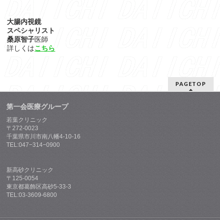
大腸内視鏡
スペシャリスト
桑原智子
医師
詳しくは
こちら
PAGETOP
第一会医療グループ
若葉クリニック
〒272-0023
千葉県市川市南八幡4-10-16
TEL:047−314−0900
新高砂クリニック
〒125-0054
東京都葛飾区高砂5-33-3
TEL:03-3609-6800